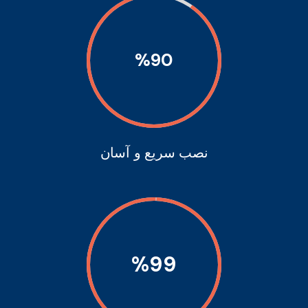
%
90
نصب سریع و آسان
%
99