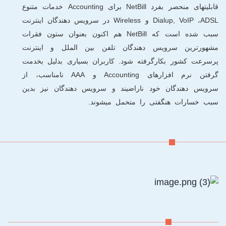
قابلیتهای منحصر بفرد NetBill برای Accounting خدمات متنوع
Dialup, VoIP ،ADSL و Wireless در سرویس دهندگان اینترنت
سبب شده است که NetBill هم اکنون بعنوان ستون فقرات
مشهورترین سرویس دهندگان تلفن بین الملل و اینترنت
پرسرعت کشور بکارگرفته شود. کاربران بسیاری بدلیل بخدمت
گرفتن نرم افزارهای Accounting و AAA نامناسب، از
سرویس دهندگان خود ناراضیند و سرویس دهندگان نیز بدین
سبب خسارات هنگفتی را متحمل میشوند.